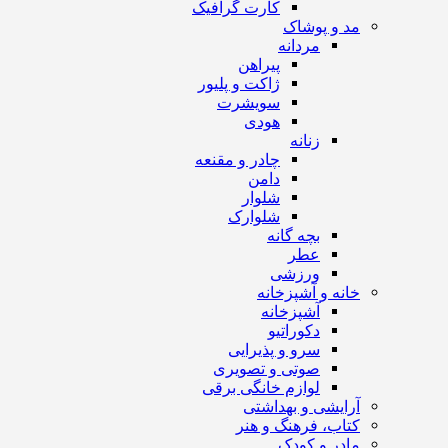
کارت گرافیک
مد و پوشاک
مردانه
پیراهن
ژاکت و پلیور
سویشرت
هودی
زنانه
چادر و مقنعه
دامن
شلوار
شلوارک
بچه گانه
عطر
ورزشی
خانه و آشپزخانه
آشپزخانه
دکوراتیو
سرو و پذیرایی
صوتی و تصویری
لوازم خانگی برقی
آرایشی و بهداشتی
کتاب، فرهنگ و هنر
مادر و کودک