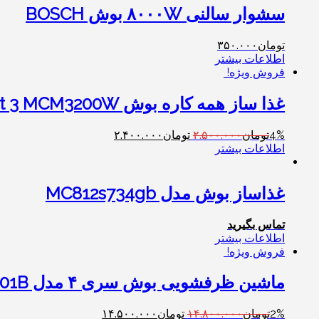
سشوار سالنی ۸۰۰۰W بوش BOSCH
تومان
۳۵۰.۰۰۰
اطلاعات بیشتر
فروش ویژه!
غذا ساز همه کاره بوش Bosch MultiTalent 3 MCM3200W
4%
تومان
۲.۵۰۰.۰۰۰
تومان
۲.۴۰۰.۰۰۰
اطلاعات بیشتر
غذاساز بوش مدل MC812s734gb
تماس بگیرید
اطلاعات بیشتر
فروش ویژه!
ماشین ظرفشویی بوش سری ۴ مدل SMS46MW01B / SMS46MI01B
2%
تومان
۱۴.۸۰۰.۰۰۰
تومان
۱۴.۵۰۰.۰۰۰