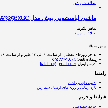
اطلاعات بیشتر
ماشین لباسشویی بوش مدل BOSCH WAW3256XGC ظرفیت ۹ کیلوگرم
تماس بگیرید
اطلاعات بیشتر
پرش به بالا
به جز روزهای تعطیل -از ساعت ۸ الی ۱۲ ظهر و از ساعت ۱۶ الی ۲۱ پاسخ گوی شما هستیم (به غیر از روزهای تعطیل پاسخگو هستیم)
شماره تلفن:
09177791646
آدرس ایمیل:
ikalahaa@gmail.com
راهنما
شیوه های پرداخت
بازه زمانی و رویه های ارسال سفارش
شرایط و حریم
حریم خصوصی