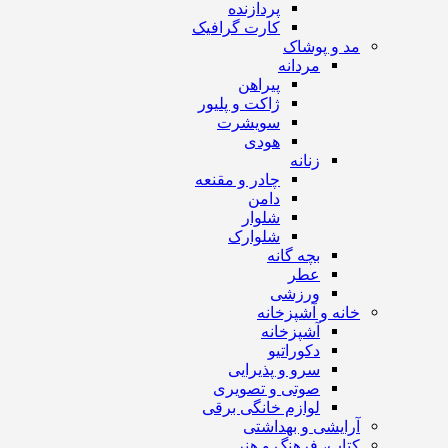
پردازنده
کارت گرافیک
مد و پوشاک
مردانه
پیراهن
ژاکت و پلیور
سویشرت
هودی
زنانه
چادر و مقنعه
دامن
شلوار
شلوارک
بچه گانه
عطر
ورزشی
خانه و آشپزخانه
آشپزخانه
دکوراتیو
سرو و پذیرایی
صوتی و تصویری
لوازم خانگی برقی
آرایشی و بهداشتی
کتاب، فرهنگ و هنر