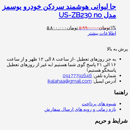
جا لیوانی هوشمند سردکن خودرو یوسمز
مدل US-ZB230 no
3%
تومان
۵.۹۹۰.۰۰۰
تومان
۵.۸۰۰.۰۰۰
اطلاعات بیشتر
پرش به بالا
به جز روزهای تعطیل -از ساعت ۸ الی ۱۲ ظهر و از ساعت
۱۶ الی ۲۱ پاسخ گوی شما هستیم (به غیر از روزهای تعطیل
پاسخگو هستیم)
شماره تلفن:
09177791646
آدرس ایمیل:
ikalahaa@gmail.com
راهنما
شیوه های پرداخت
بازه زمانی و رویه های ارسال سفارش
شرایط و حریم