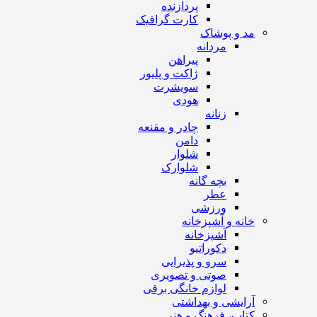
پردازنده
کارت گرافیک
مد و پوشاک
مردانه
پیراهن
ژاکت و پلیور
سویشرت
هودی
زنانه
چادر و مقنعه
دامن
شلوار
شلوارک
بچه گانه
عطر
ورزشی
خانه و آشپزخانه
آشپزخانه
دکوراتیو
سرو و پذیرایی
صوتی و تصویری
لوازم خانگی برقی
آرایشی و بهداشتی
کتاب، فرهنگ و هنر