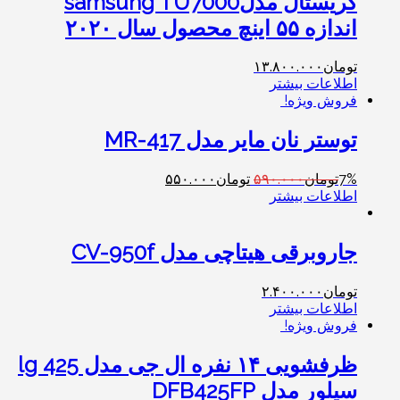
کریستال مدلsamsung TU7000
اندازه ۵۵ اینچ محصول سال ۲۰۲۰‎
تومان
۱۳.۸۰۰.۰۰۰
اطلاعات بیشتر
فروش ویژه!
توستر نان مایر مدل MR-417
7%
تومان
۵۹۰.۰۰۰
تومان
۵۵۰.۰۰۰
اطلاعات بیشتر
جاروبرقی هیتاچی مدل CV-950f
تومان
۲.۴۰۰.۰۰۰
اطلاعات بیشتر
فروش ویژه!
ظرفشویی ۱۴ نفره ال جی مدل lg 425
سیلور مدل DFB425FP