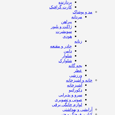
پردازنده
کارت گرافیک
مد و پوشاک
مردانه
پیراهن
ژاکت و پلیور
سویشرت
هودی
زنانه
چادر و مقنعه
دامن
شلوار
شلوارک
بچه گانه
عطر
ورزشی
خانه و آشپزخانه
آشپزخانه
دکوراتیو
سرو و پذیرایی
صوتی و تصویری
لوازم خانگی برقی
آرایشی و بهداشتی
کتاب، فرهنگ و هنر