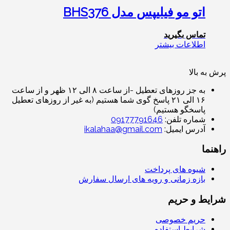
اتو مو فیلیپس مدل BHS376
تماس بگیرید
اطلاعات بیشتر
پرش به بالا
به جز روزهای تعطیل -از ساعت ۸ الی ۱۲ ظهر و از ساعت
۱۶ الی ۲۱ پاسخ گوی شما هستیم (به غیر از روزهای تعطیل
پاسخگو هستیم)
شماره تلفن:
09177791646
آدرس ایمیل:
ikalahaa@gmail.com
راهنما
شیوه های پرداخت
بازه زمانی و رویه های ارسال سفارش
شرایط و حریم
حریم خصوصی
شرایط استفاده