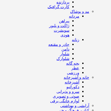
پردازنده
کارت گرافیک
مد و پوشاک
مردانه
پیراهن
ژاکت و پلیور
سویشرت
هودی
زنانه
چادر و مقنعه
دامن
شلوار
شلوارک
بچه گانه
عطر
ورزشی
خانه و آشپزخانه
آشپزخانه
دکوراتیو
سرو و پذیرایی
صوتی و تصویری
لوازم خانگی برقی
آرایشی و بهداشتی
کتاب، فرهنگ و هنر