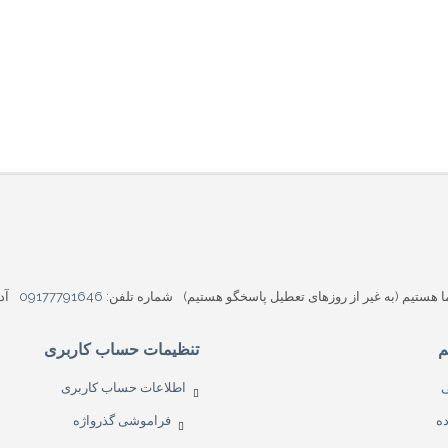
شماره تلفن:
09177791646
آد
م
تنظیمات حساب کاربری
اطلاعات حساب کاربری
ه
فراموشی گذرواژه