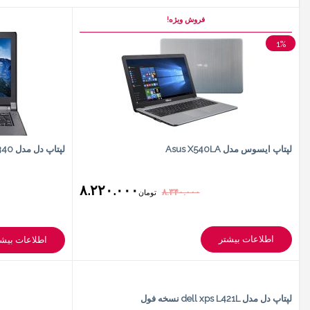
فروش ویژه!
1%
لپتاپ ایسوس مدل Asus X540LA
لپتاپ دل مدل Dell Latitude 3340
۸.۲۲۰.۰۰۰
۸.۳۴۰.۰۰۰
تومان
اطلاعات بیشتر
اطلاعات بیشت
لپتاپ دل مدل dell xps L421L نسخه فول