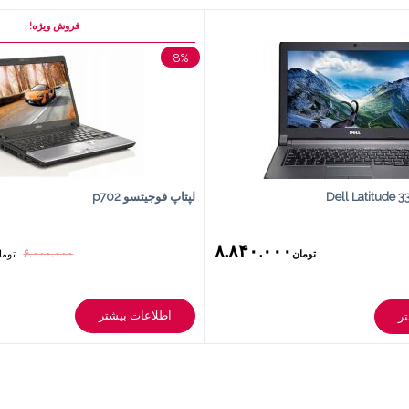
فروش ویژه!
8%
لپتاپ فوجیتسو p702
۸.۸۴۰.۰۰۰
۶.۰۰۰.۰۰۰
تومان
توما
اطلاعات بیشتر
ر