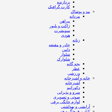
پردازنده
کارت گرافیک
مد و پوشاک
مردانه
پیراهن
ژاکت و پلیور
سویشرت
هودی
زنانه
چادر و مقنعه
دامن
شلوار
شلوارک
بچه گانه
عطر
ورزشی
خانه و آشپزخانه
آشپزخانه
دکوراتیو
سرو و پذیرایی
صوتی و تصویری
لوازم خانگی برقی
آرایشی و بهداشتی
کتاب، فرهنگ و هنر