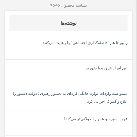
میکنیم .
شناسه محصول: 7050
مشخصات کلی
نوشته‌ها
ابعاد
۴۸۹x224x244 میلی‌متر
زنبورها هم “فاصله‌گذاری اجتماعی” را رعایت می‌کنند!
وزن
۷۵۰۰ گرم
مشخصات فنی
این افراد عرق نعنا نخورند
نوع اتصال
بی‌سیم و باسیم
ممنوعیت واردات لوازم خانگی کره‌ای به دستور رهبری ؛ دولت دستور را
اتصال دهنده
ابلاغ و گمرک اجرایی کرد
بلوتوث
نسخه‌ی بلوتوث
قهوه اسپرسو عمر را طولانی‌تر می‌کند؟
۴٫۲
ورودی کارت حافظه