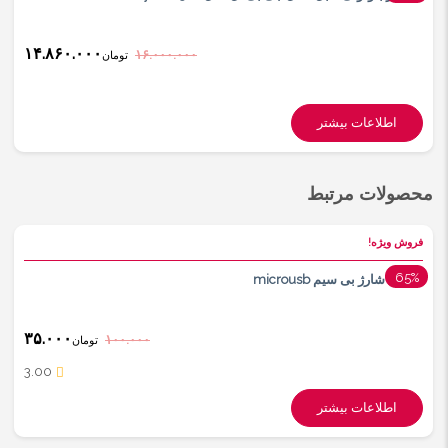
اینبار روی این مدل استفاده شده به جهت هر چه قابل حمل تر شدن .
قدرت خروجی ۱۰۰ واتی که این مدل رو از نظر قدرت خروجی کامل کرده
۱۴.۸۶۰.۰۰۰
۱۶.۰۰۰.۰۰۰
تومان
و صدای فوق العاده خوبی بهتون میده که هم باس خوبی داره و هم
تفکیک قابل قبولی داره . از قابلیت های جذابش هم بگیم که هم از
اطلاعات بیشتر
استاندارد ضد آب IPX4 پشتیبانی میکنه و از این نظر تو خانواده
PARTYBOX سنت شکنی کرده و دیگه نمیخواد نگران خیس شدنش
محصولات مرتبط
باشید. یکی دیگه از موارد اضافه شده به این مدل ، اضافه کردن
میکروفن ( به صورت فیزیکی داخل جعبه موجود است ) برای کارائوکه
فروش ویژه!
هستش که میتونید صدای میکروفن یا گیتارتون رو ، بوسیله ولوم های
65%
گیرنده شارژ بی سیم microusb
روی دستگاه تنظیم و اکولایز کنید.همونطور که مشخصه اصلی سری
پارتی باکس هستش همچنان در قسمت جلویی دستگاه LED کار شده و
۳۵.۰۰۰
۱۰۰.۰۰۰
تومان
میتونید موقع پلی کردن موزیک شاهد بازتاب نور جذابش باشید.در کل
3.00
اگر از سری پارتی باکس کمپانی JBL خوشتون میاد و البته سایز مدل
اطلاعات بیشتر
های سابق براتون قابل حمل نیستن و بزرگن ؛ این مدل رو پیشنهاد