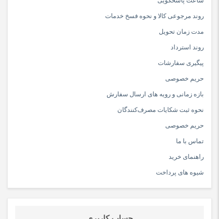
ساعت پاسخگویی
۷۵۰۰ گرم
روند مرجوعی کالا و نحوه فسخ خدمات
مشخصات دیگر
مدت زمان تحویل
اقلام همراه بلندگو
روند استرداد
میکروفن – بند دوشی -دفترچه راهنما
پیگیری سفارشات
سایر مشخصات
حریم خصوصی
میکروفن بیسیم ارائه شده با محصول
بازه زمانی و رویه های ارسال سفارش
رقص نور هماهنگ با موزیک در پنل جلو
نحوه ثبت شکایات مصرف‌کنندگان
مقاوم در برابر آب با استاندارد ipx4
حریم خصوصی
امکان اتصال ۲ اسپیکر به هم به صورت بیسیم
تماس با ما
راهنمای خرید
شیوه های پرداخت
حساب کاربری