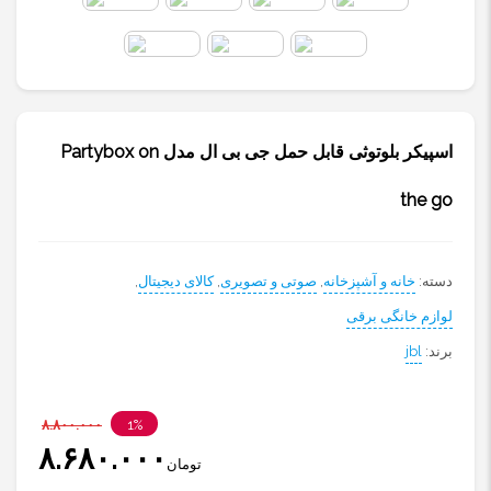
اسپیکر بلوتوثی قابل حمل جی بی ال مدل Partybox on
the go
دسته:
خانه و آشپزخانه
,
صوتی و تصویری
,
کالای دیجیتال
,
لوازم خانگی برقی
برند:
jbl
۸.۸۰۰.۰۰۰
1%
۸.۶۸۰.۰۰۰
تومان