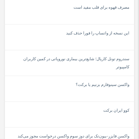
مصرف قهوه برای قلب مفید است
ندارد
نسبت سیگنال به نویز
۸۰ دسی بل
این نسخه از واتساپ را فورا حذف کنید
توان خروجی کلی
۱۰۰ وات
سندروم تونل کارپال؛ شایع‌ترین بیماری نوروپاتی در کمین کاربران
فرکانس پاسخ‌گویی
کامپیوتر
۵۰-۲۰۰۰۰ هرتز
پورت USB
واکسن سینوفارم بزنیم یا برکت؟
دارد
خروجی هدفون
ندارد
کوو ایران برکت
ورودی صدا
دارد
واکسن فایزر-بیون‌تک برای دوز سوم واکسن درخواست مجوز می‌کند
ورودی میکروفون