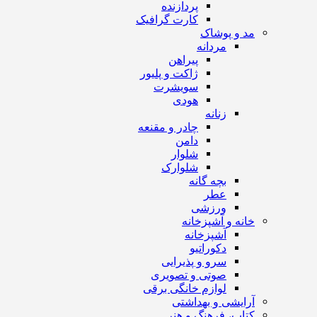
پردازنده
کارت گرافیک
مد و پوشاک
مردانه
پیراهن
ژاکت و پلیور
سویشرت
هودی
زنانه
چادر و مقنعه
دامن
شلوار
شلوارک
بچه گانه
عطر
ورزشی
خانه و آشپزخانه
آشپزخانه
دکوراتیو
سرو و پذیرایی
صوتی و تصویری
لوازم خانگی برقی
آرایشی و بهداشتی
کتاب، فرهنگ و هنر