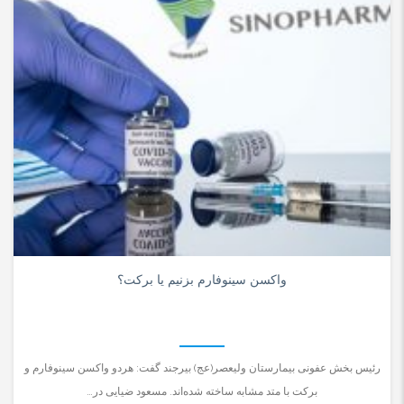
۰
واکسن سینوفارم بزنیم یا برکت؟
رئیس بخش عفونی بیمارستان ولیعصر(عج) بیرجند گفت: هردو واکسن سینوفارم و
برکت با متد مشابه ساخته شده‌اند. مسعود ضیایی در…