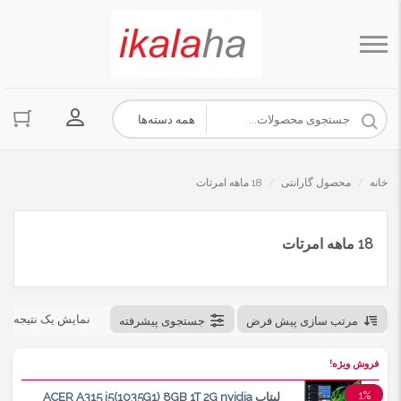
ورود به حسا
خانه
/
محصول گارانتی
/
18 ماهه امرتات
18 ماهه امرتات
نمایش یک نتیجه
مرتب سازی پیش فرض
جستجوی پیشرفته
فروش ویژه!
1%
لپتاپ ACER A315 i5(1035G1) 8GB 1T 2G nvidia