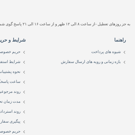
به جز روزهای تعطیل -از ساعت ۸ الی ۱۲ ظهر و از ساعت ۱۶ الی ۲۱ پاسخ گوی شما هستیم (به غیر از روزهای تعطیل پاسخگو هستیم)
راهنما
شرایط و حری
شیوه های پرداخت
حریم خصوص
بازه زمانی و رویه های ارسال سفارش
شرایط استفا
نحوه پشتیبا
ساعت پاسخگ
روند مرجوعی 
مدت زمان تح
روند استرداد
پیگیری سفار
حریم خصوص