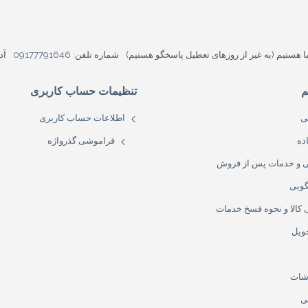
شماره تلفن:
09177791646
آد
م
تنظیمات حساب کاربری
ی
اطلاعات حساب کاربری
ده
فراموشی گذرواژه
نی و خدمات پس از فروش
ویی
کالا و نحوه فسخ خدمات
ویل
شات
ی