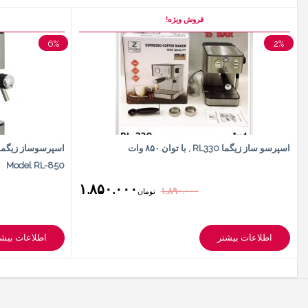
فروش ویژه!
6%
2%
اسپرسو ساز زیگما RL330 , با توان ۸۵۰ وات
Model RL-850
۱.۸۵۰.۰۰۰
۱.۸۹۰.۰۰۰
تومان
اطلاعات بیشتر
اطلاعات بیشت