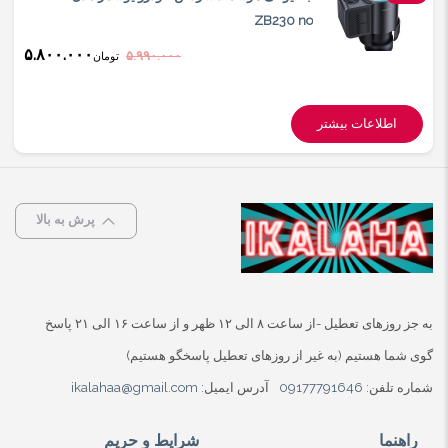
ZB230 no
۵.۸۰۰.۰۰۰
۵.۹۹۰.۰۰۰
تومان
اطلاعات بیشتر
پرش به بالا
به جز روزهای تعطیل -از ساعت ۸ الی ۱۲ ظهر و از ساعت ۱۶ الی ۲۱ پاسخ
گوی شما هستیم (به غیر از روزهای تعطیل پاسخگو هستیم)
شماره تلفن:
09177791646
آدرس ایمیل:
ikalahaa@gmail.com
راهنما
شرایط و حریم